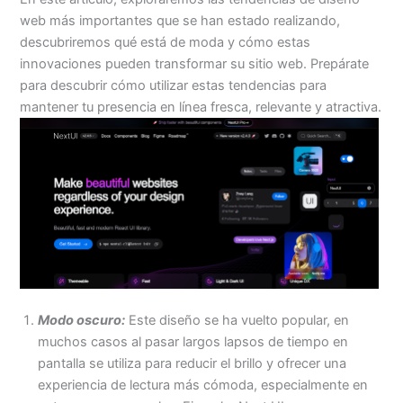
web más importantes que se han estado realizando,
descubriremos qué está de moda y cómo estas
innovaciones pueden transformar su sitio web. Prepárate
para descubrir cómo utilizar estas tendencias para
mantener tu presencia en línea fresca, relevante y atractiva.
Modo oscuro:
Este diseño se ha vuelto popular, en
muchos casos al pasar largos lapsos de tiempo en
pantalla se utiliza para reducir el brillo y ofrecer una
experiencia de lectura más cómoda, especialmente en