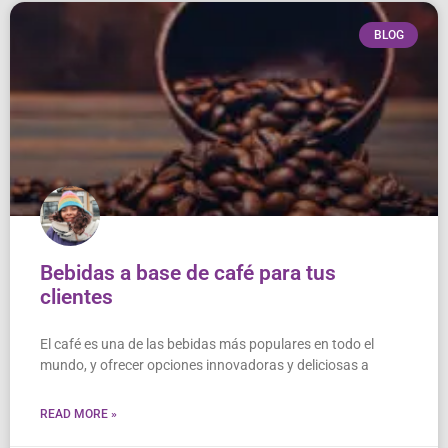
r
c
c
h
BLOG
h
Bebidas a base de café para tus
clientes
El café es una de las bebidas más populares en todo el
mundo, y ofrecer opciones innovadoras y deliciosas a
READ MORE »